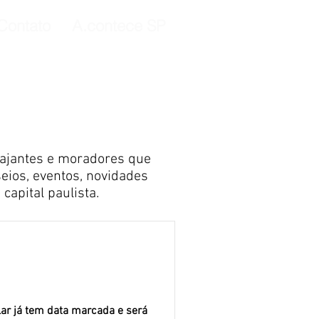
Contato
A.contece SP
 viajantes e moradores que
eios, eventos, novidades
capital paulista.
lar já tem data marcada e será