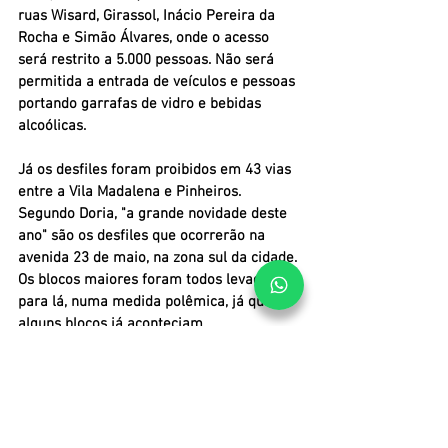
ruas Wisard, Girassol, Inácio Pereira da 
Rocha e Simão Álvares, onde o acesso 
será restrito a 5.000 pessoas. Não será 
permitida a entrada de veículos e pessoas 
portando garrafas de vidro e bebidas 
alcoólicas.
Já os desfiles foram proibidos em 43 vias 
entre a Vila Madalena e Pinheiros. 
Segundo Doria, "a grande novidade deste 
ano" são os desfiles que ocorrerão na 
avenida 23 de maio, na zona sul da cidade. 
Os blocos maiores foram todos levados 
para lá, numa medida polêmica, já que 
alguns blocos já aconteciam 
tradicionalmente em outros pontos da 
cidade. O bloco Soviético, por exemplo, 
que desde 2013 desfilava na região da 
avenida Paulista, teve seu percurso 
negado pela Prefeitura e cancelou sua 