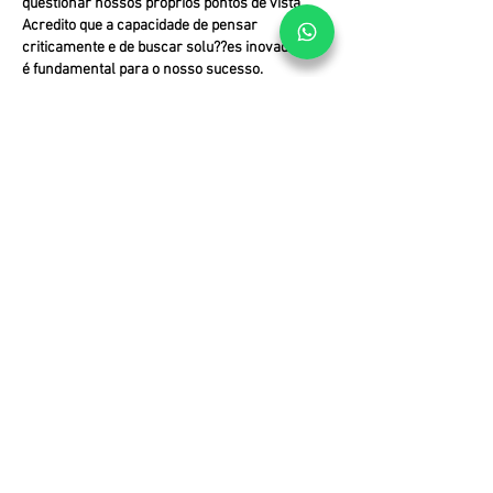
questionar nossos próprios pontos de vista. 
Acredito que a capacidade de pensar 
criticamente e de buscar solu??es inovadoras 
é fundamental para o nosso sucesso. 
Recentemente, precisei pesquisar bastante 
sobre apostas esportivas para um projeto 
pessoal e percebi a dificuldade de encontrar 
informa??es confiáveis…
Mostrar mais
Curtir
Responder
chenyi smart
04 de out. de 2025
Este artigo me inspirou a refletir sobre a 
importancia de buscar informa??es de 
qualidade e de aprimorar o nosso 
conhecimento constantemente. A forma como 
o tema é abordado demonstra um profundo 
domínio do assunto. E essa busca por 
excelência se aplica a diversas áreas da nossa 