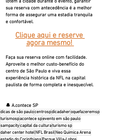
lotem a cidade durante o evento, garantir 
sua reserva com antecedência é a melhor 
forma de assegurar uma estadia tranquila 
e confortável. 
Clique aqui e reserve 
agora mesmo!
Faça sua reserva online com facilidade. 
Aproveite o melhor custo-benefício do 
centro de São Paulo e viva essa 
experiência histórica da NFL na capital 
paulista de forma completa e inesquecível.
🔔 A.contece SP
dicas de são paulo
centrosp
dicadaher
oquefazeremsp
turismosp
acontece sp
evento em são paulo
sampacity
capital da cultura
turismo sp
daher center hotel
NFL Brasil
Neo Quimica Arena
estadio do Corinthians
Parque Villa-Lobos