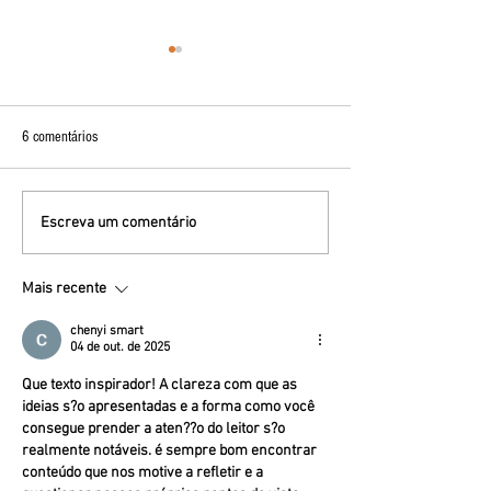
6 comentários
Distrito Turístico Urbano Centro
20 LOCAIS PARA CO
Escreva um comentário
CENTRO DE SÃO PA
Mais recente
chenyi smart
04 de out. de 2025
Que texto inspirador! A clareza com que as 
ideias s?o apresentadas e a forma como você 
consegue prender a aten??o do leitor s?o 
realmente notáveis. é sempre bom encontrar 
conteúdo que nos motive a refletir e a 