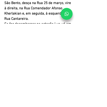
São Bento, desça na Rua 25 de março, vire 
à direita, na Rua Comendador Afonso 
Kherlakian e, em seguida, à esquerda, na 
Rua Cantareira.
Se for desembarcar na estação Luz, vá em 
direção à saída Avenida Prestes Maia 
(lado par), caminhe cerca de 100 metros 
em direção à Avenida Senador Queirós até 
a altura do número 900.
Rua Cantareira, 306
Horário de funcionamento:
Segunda a sábado, das 6h às 18h
Domingos e feriados, das 6h às 16h
Contato: (11) 3313-3365