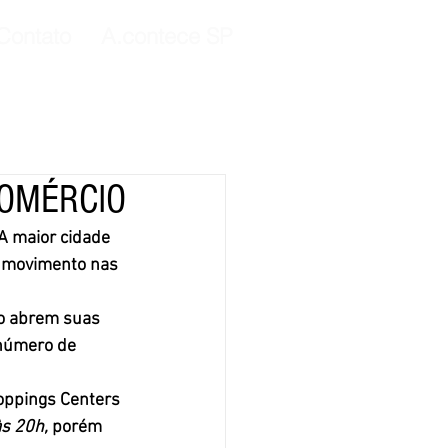
Contato
A.contece SP
COMÉRCIO
A maior cidade 
e movimento nas 
 número de 
oppings Centers 
s 20h, 
porém 