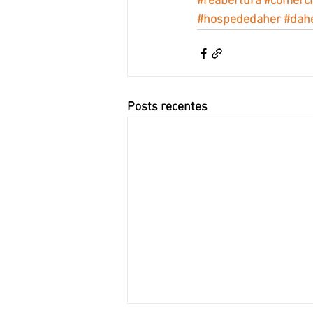
#reabertura
#comerci
#hospededaher
#dahe
Posts recentes