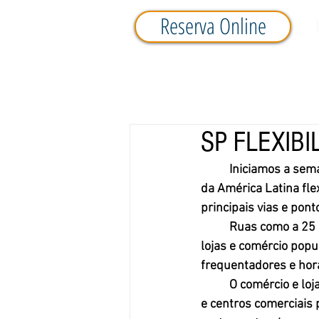
Reserva Online
SP FLEXIB
Iniciamos a sem
da América Latina fle
principais vias e pont
	Ruas como a 25 de Março, Santa Ifigênia e bairros como o Brás e Bom Retiro abrem suas 
lojas e comércio popu
frequentadores e hor
	O comércio e lo
e centros comerciais 