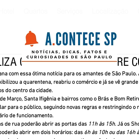
Hotel
Quartos
Serviços
Localização
ILIZA QUARENTENA E REABRE 
ana com essa ótima notícia para os amantes de São Paulo. 
xibilizou a quarentena, reabriu o comércio e já se vê grand
os do centro da cidade. 
lar para o público, seguindo novas regras e restringindo o
ário de funcionamento.
jas de rua poderão abrir as portas das 
11h às 15h.
 Já os Sh
poderão abrir em dois horários: das 
6h às 10h ou das 16h à