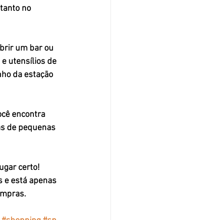
tanto no 
rir um bar ou 
e utensílios de 
nho da estação 
ocê encontra 
as de pequenas 
ugar certo! 
s e está apenas 
ompras. 