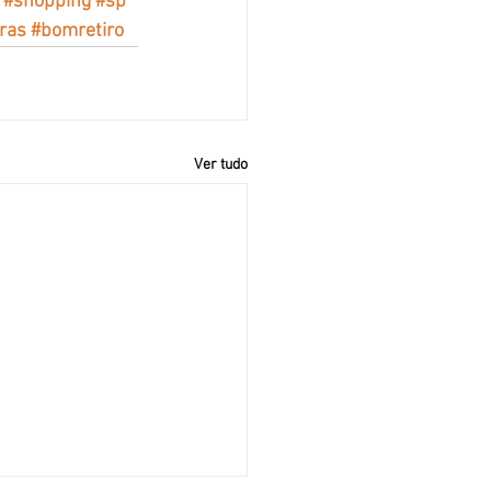
#shopping
#sp
ras
#bomretiro
Ver tudo