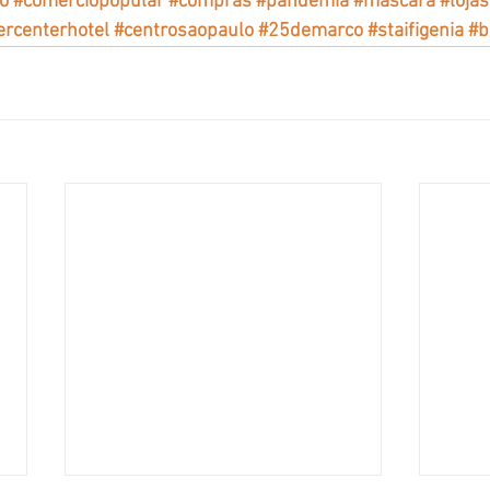
o
#comerciopopular
#compras
#pandemia
#mascara
#lojas
rcenterhotel
#centrosaopaulo
#25demarco
#staifigenia
#b