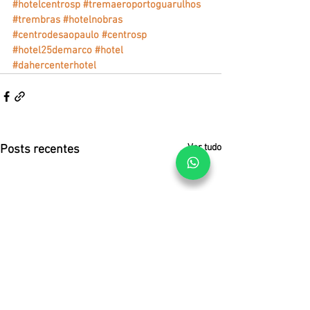
#hotelcentrosp
#tremaeroportoguarulhos
#trembras
#hotelnobras
#centrodesaopaulo
#centrosp
#hotel25demarco
#hotel
#dahercenterhotel
Ver tudo
Posts recentes