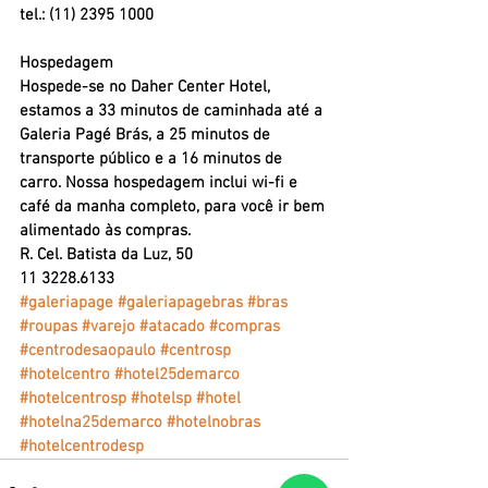
tel.: (11) 2395 1000
Hospedagem
Hospede-se no Daher Center Hotel, 
estamos a 33 minutos de caminhada até a 
Galeria Pagé Brás, a 25 minutos de 
transporte público e a 16 minutos de 
carro. Nossa hospedagem inclui wi-fi e 
café da manha completo, para você ir bem 
alimentado às compras.
R. Cel. Batista da Luz, 50
11 3228.6133
#galeriapage
#galeriapagebras
#bras
#roupas
#varejo
#atacado
#compras
#centrodesaopaulo
#centrosp
#hotelcentro
#hotel25demarco
#hotelcentrosp
#hotelsp
#hotel
#hotelna25demarco
#hotelnobras
#hotelcentrodesp