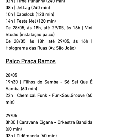
02h |
 Time Punanny (240 min)
08h | 
JetLag (240 min)
10h | 
Capslock (120 min)
14h | 
Festa Mel (120 min)
De 28/05, às 18h, até 29/05, às 16h |
 Vini 
Studio (instalação palco)
De 28/05, às 18h, até 29/05, às 16h |
Holograma das Ruas (Av. São João)
Palco Praça Ramos
28/05
19h30 | 
Filhos do Samba - Só Sei Que É 
Samba (60 min)
22h | 
Chemical Funk - FunkSoulGroove (60 
min)
29/05
0h30 | 
Caravana Cigana - Orkestra Bandida 
(60 min)
03h | 
Didêmanda (60 min)