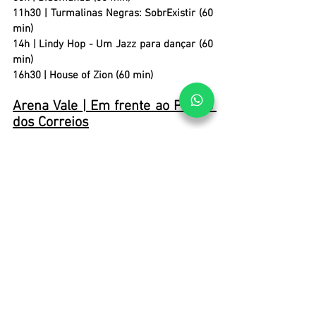
11h30 | 
Turmalinas Negras: SobrExistir (60 
min)
14h | 
Lindy Hop - Um Jazz para dançar (60 
min)
16h30 | 
House of Zion (60 min)
Arena Vale | Em frente ao Prédio 
dos Correios
28/05
18h |
 Festival de Telecatch (90 min)
20h30 |
 Batalha da Aldeia (60 min)
21h30 |
 Kant (45 min)
29/05
9h às 12h | 
VIRADINHA LIBRAS
Rua Formosa, 47
28/05 e 29/05