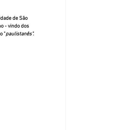
o - vindo dos 
o "
paulistanês". 