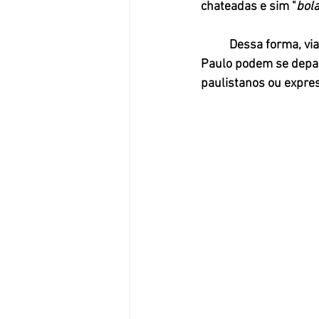
chateadas e sim "
bol
	Dessa forma, viajantes de todas as regiões do nosso país ao chegarem na cidade de São 
Paulo podem se depara
paulistanos ou expre