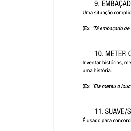
	9. 
EMBAÇAD
Uma situação complica
(Ex: 
“Tá embaçado de r
	10. 
METER O
Inventar histórias, m
uma história. 
(Ex: 
“Ela meteu o louco
	11. 
SUAVE/
É usado para concord