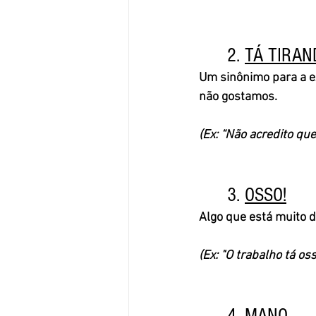
	2. 
TÁ TIRAN
Um sinônimo para a ex
não gostamos. 
(Ex: “Não acredito que
	3. 
OSSO!
Algo que está muito d
(Ex: "O trabalho tá oss
	4. 
MANO