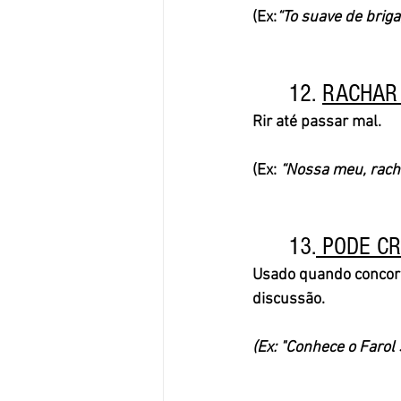
(Ex:
“To suave de brig
	12. 
RACHAR 
Rir até passar mal. 
(Ex: 
“Nossa meu, rache
	13.
 PODE C
Usado quando concord
discussão. 
(Ex: "Conhece o Farol