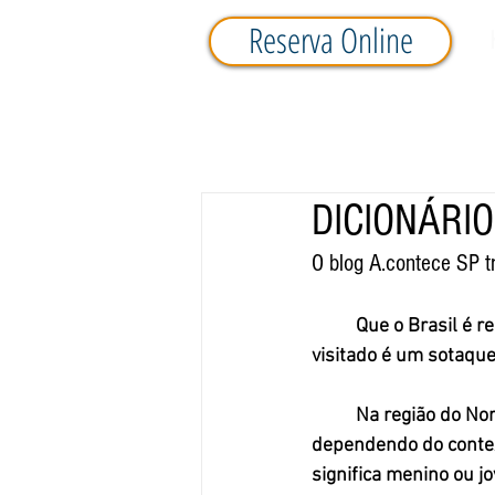
Reserva Online
DICIONÁRI
O blog A.contece SP t
	Que o Brasil é repleto de várias línguas, expressões e gírias todo mundo sabe. A cada lugar 
visitado é um sotaque
	Na região do No
dependendo do context
significa menino ou jo