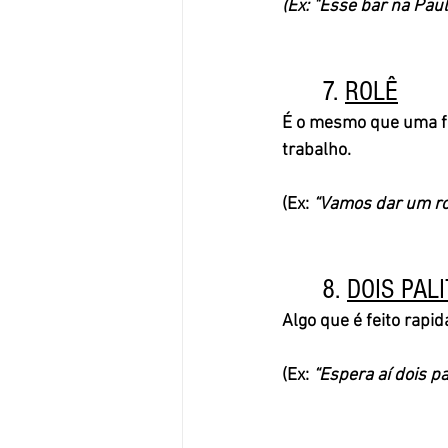
(Ex: "Esse bar na Paul
	7. 
ROLÊ
É o mesmo que uma fe
trabalho. 
(Ex: 
“Vamos dar um rolê
	8. 
DOIS PAL
Algo que é feito rapi
(Ex: 
“Espera aí dois pa