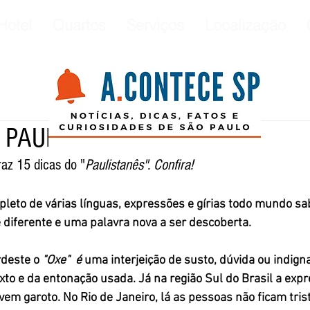
Hotel
Quartos
Serviços
Localização
O PAULISTANO
raz 15 dicas do "
Paulistanês". Confira!
 diferente e uma palavra nova a ser descoberta. 
rdeste o 
"Oxe"  é 
uma interjeição de susto, dúvida ou indigna
o e da entonação usada. Já na região Sul do Brasil a expr
vem garoto. No Rio de Janeiro, lá as pessoas não ficam tris