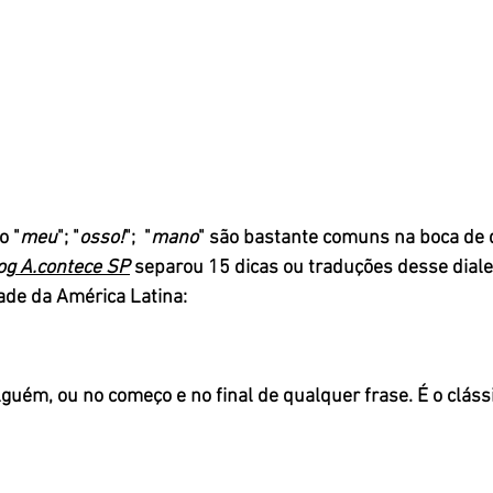
o "
meu
"; "
osso!
";  "
mano
" são bastante comuns na boca de 
og
 A.contece SP
 separou 15 dicas ou traduções desse diale
dade da América Latina:
uém, ou no começo e no final de qualquer frase. É o clássi