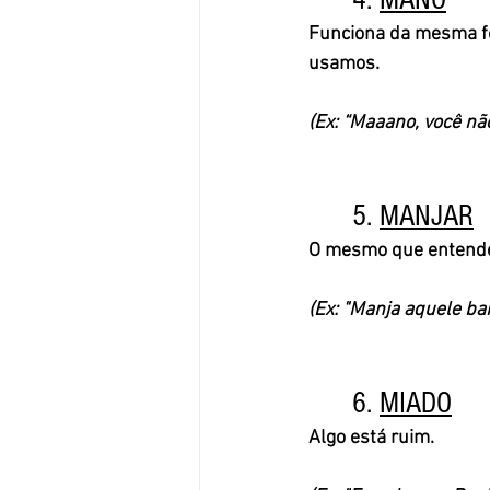
Funciona da mesma fo
usamos. 
(Ex: “Maaano, você nã
	5. 
MANJAR
O mesmo que entender
(Ex: "Manja aquele ba
	6. 
MIADO
Algo está ruim. 