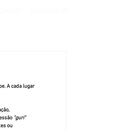
Contato
A.contece SP
ção, 
essão 
"guri"
tes ou 