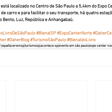
 está localizado no Centro de São Paulo a 5,4km do Expo Ce
e carro e para facilitar o seu transporte, há quatro estaç
o Bento, Luz, República e Anhangabaú. 
doLivroDeSãoPaulo
#BienalSP
#ExpoCenterNorte
#DaherCe
her
#DaherBlog
#TurismoSãoPaulo
#BienaldoLivro
r
oquefazeremsp
turismosp
acontece sp
evento em são paulo
expo center no