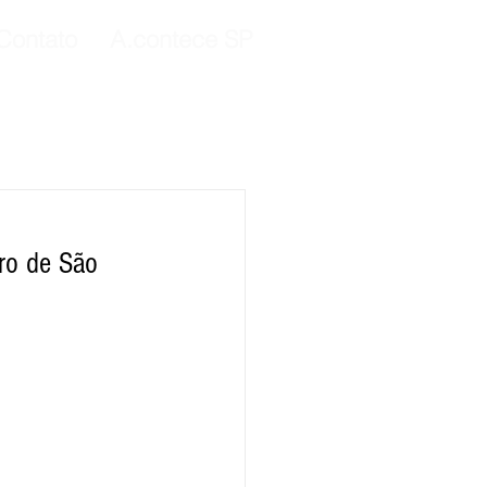
Contato
A.contece SP
ro de São 