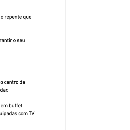
do repente
 que 
antir o seu 
o centro de 
dar.
uem buffet 
quipadas com TV 