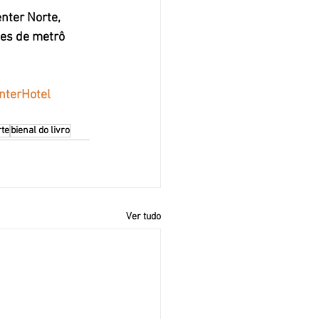
nter Norte, 
ões de metrô 
nterHotel
rte
bienal do livro
Ver tudo