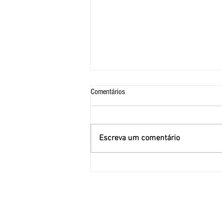
Comentários
Escreva um comentário
EVENTOS EM SÃO PAULO
Rua Coronel Batista da Luz, 50
Centro, São Paulo - SP
CEP. 01033-030